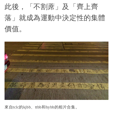
此後，「不割蓆」及「齊上齊
落」就成為運動中決定性的集體
價值。
來自tclc的kjbb、ttbb和hybb的相片合集。