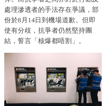
處理滲透者的手法存在爭議，部
份於8月14日到機場道歉。但即
使有分歧，抗爭者仍然堅持團
結，誓言「核爆都唔割」。