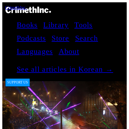
CrimethInc.
Books
Library
Tools
Podcasts
Store
Search
Languages
About
See all articles in Korean →
SUPPORT US