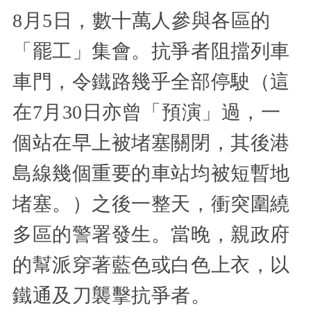
8月5日，數十萬人參與各區的
「罷工」集會。抗爭者阻擋列車
車門，令鐵路幾乎全部停駛（這
在7月30日亦曾「預演」過，一
個站在早上被堵塞關閉，其後港
島線幾個重要的車站均被短暫地
堵塞。）之後一整天，衝突圍繞
多區的警署發生。當晚，親政府
的幫派穿著藍色或白色上衣，以
鐵通及刀襲擊抗爭者。