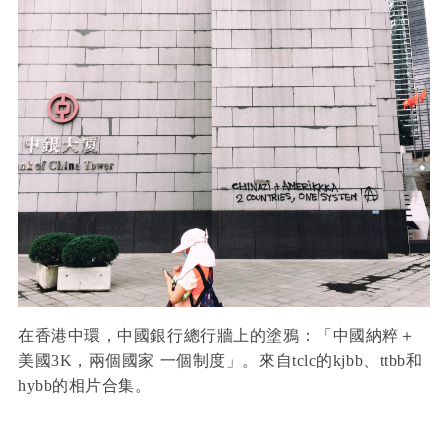
在香港中環，中國銀行總行牆上的塗鴉：「中國納粹＋
美國3K，兩個國家 一個制度」。來自tclc的kjbb、ttbb和
hybb的相片合集。