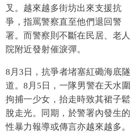
叉。越來越多街坊出來支援抗
爭，指罵警察直至他們退回警
署。而警察則不斷在民居、老人
院附近發射催淚彈。
8月3日，抗爭者堵塞紅磡海底隧
道。8月5日，一隊男警在天水圍
拘捕一少女，抬走時致其裙子鬆
脫走光。同期，於警署內發生的
性暴力報導或傳言亦越來越多。