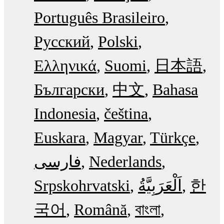
Português Brasileiro
Русский
Polski
Ελληνικά
Suomi
日本語
Български
中文
Bahasa
Indonesia
čeština
Euskara
Magyar
Türkçe
فارسی
Nederlands
Srpskohrvatski
한
국어
Română
বাংলা