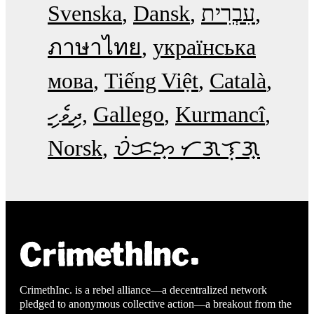
Svenska
Dansk
עִבְרִית
ภาษาไทย
українська
мова
Tiếng Việt
Català
ދިވެހި
Gallego
Kurmancî
Norsk
ᜏᜒᜃᜅ᜔ ᜆᜄᜎᜓᜄ᜔
CrimethInc. is a rebel alliance—a decentralized network
pledged to anonymous collective action—a breakout from the