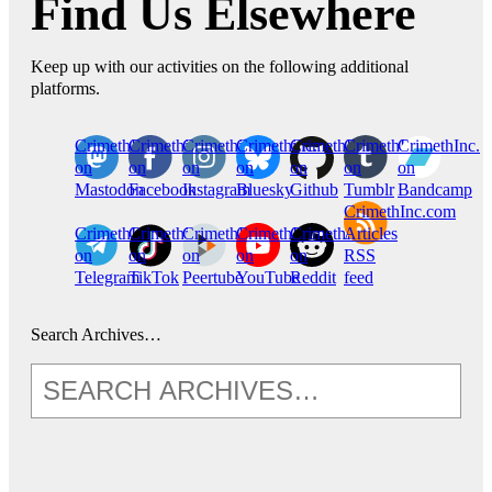
Find Us Elsewhere
Keep up with our activities on the following additional
platforms.
CrimethInc.
Crimethinc.
Crimethinc.
Crimethinc.
CrimethInc.
CrimethInc.
CrimethInc.
on
on
on
on
on
on
on
Mastodon
Facebook
Instagram
Bluesky
Github
Tumblr
Bandcamp
CrimethInc.com
CrimethInc.
Crimethinc.
CrimethInc.
CrimethInc.
CrimethInc.
Articles
on
on
on
on
on
RSS
Telegram
TikTok
Peertube
YouTube
Reddit
feed
Search Archives…