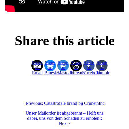
Share this article
Share
Share
Share
Share
Share
Share
on
on
on
on
on
on
Email
Bluesky
Mastodon
Threads
Facebook
Tumblr
‹ Previous: Catastrofale brand bij CrimethInc.
Unser Mailorder ist abgebrannt – Helft uns
dabei, uns von dem Schaden zu erholen!:
Next ›