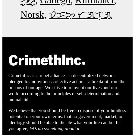
ދިވެހި
Gallego
Kurmancî
Norsk
ᜏᜒᜃᜅ᜔ ᜆᜄᜎᜓᜄ᜔
CrimethInc. is a rebel alliance—a decentralized network
pledged to anonymous collective action—a breakout from the
prisons of our age. We strive to reinvent our lives and our
world according to the principles of self-determination and
mutual aid.
We believe that you should be free to dispose of your limitless
potential on your own terms: that no government, market, or
ideology should be able to dictate what your life can be. If
you agree,
let’s do something about it.