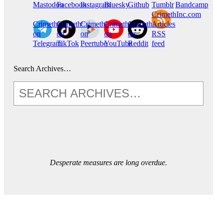
Mastodon
Facebook
Instagram
Bluesky
Github
Tumblr
Bandcamp
CrimethInc.com
CrimethInc.
Crimethinc.
CrimethInc.
CrimethInc.
CrimethInc.
Articles
on
on
on
on
on
RSS
Telegram
TikTok
Peertube
YouTube
Reddit
feed
Search Archives…
Desperate measures are long overdue.