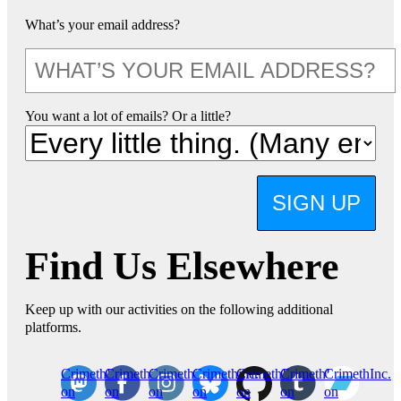
What’s your email address?
You want a lot of emails? Or a little?
SIGN UP
Find Us Elsewhere
Keep up with our activities on the following additional
platforms.
CrimethInc.
Crimethinc.
Crimethinc.
Crimethinc.
CrimethInc.
CrimethInc.
CrimethInc.
on
on
on
on
on
on
on