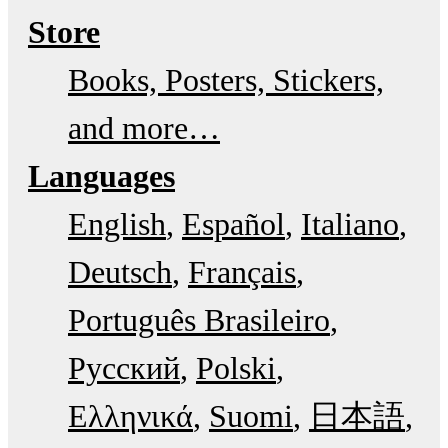
Store
Books, Posters, Stickers,
and more…
Languages
English
Español
Italiano
Deutsch
Français
Português Brasileiro
Русский
Polski
Ελληνικά
Suomi
日本語