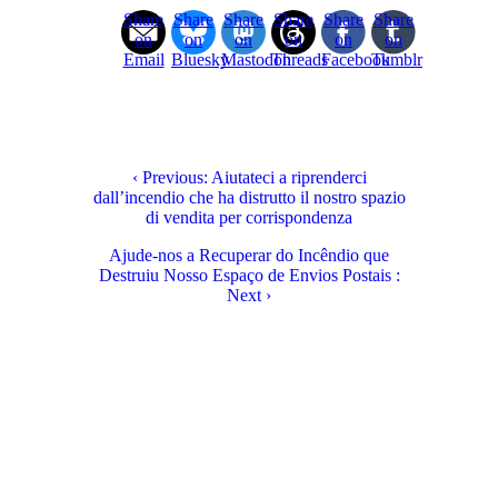
Share
Share
Share
Share
Share
Share
on
on
on
on
on
on
Email
Bluesky
Mastodon
Threads
Facebook
Tumblr
‹ Previous: Aiutateci a riprenderci
dall’incendio che ha distrutto il nostro spazio
di vendita per corrispondenza
Ajude-nos a Recuperar do Incêndio que
Destruiu Nosso Espaço de Envios Postais :
Next ›