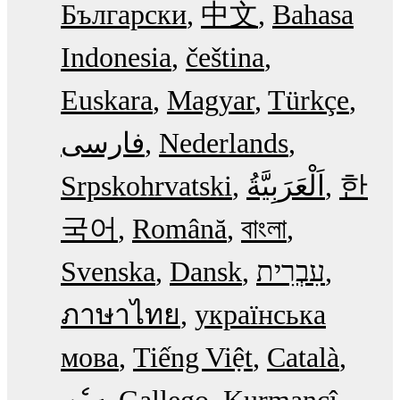
Български
中文
Bahasa
Indonesia
čeština
Euskara
Magyar
Türkçe
فارسی
Nederlands
Srpskohrvatski
한
국어
Română
বাংলা
Svenska
Dansk
עִבְרִית
ภาษาไทย
українська
мова
Tiếng Việt
Català